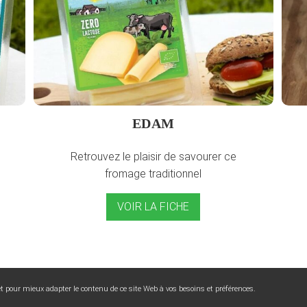
EDAM
Retrouvez le plaisir de savourer ce
fromage traditionnel
VOIR LA FICHE
 et pour mieux adapter le contenu de ce site Web à vos besoins et préférences.
Insta
Facebook
Cookies
Politique de confidentiali
ivez nous sur