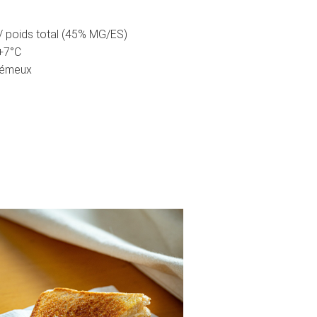
 / poids total (45% MG/ES)
 +7°C
crémeux