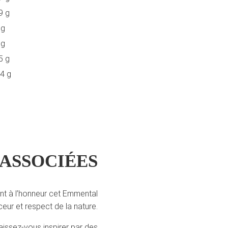
9 g
 g
 g
5 g
,4 g
ASSOCIÉES
nt à l’honneur cet Emmental
ceur et respect de la nature.
issez-vous inspirer par des