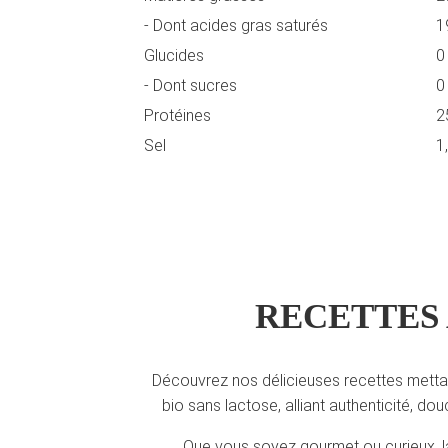
- Dont acides gras saturés
1
Glucides
0
- Dont sucres
0
Protéines
2
Sel
1
RECETTES 
Découvrez nos délicieuses recettes metta
bio sans lactose, alliant authenticité, dou
Que vous soyez gourmet ou curieux, la