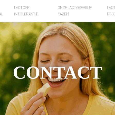
LACTOSE-
ONZE LACTOSEVRIJE
LACT
AL
INTOLERANTIE
KAZEN
REC
CONTACT