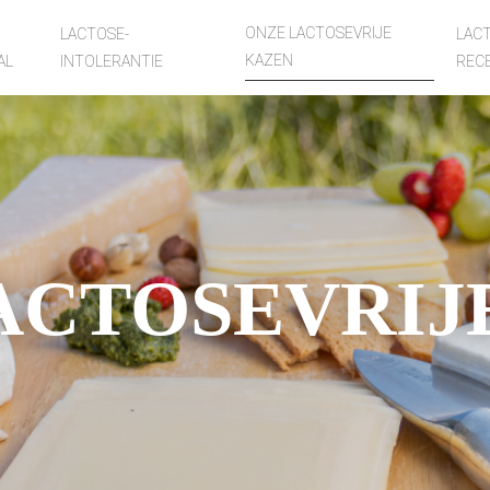
ONZE LACTOSEVRIJE
LACTOSE-
LACT
KAZEN
AL
INTOLERANTIE
REC
ACTOSEVRIJ