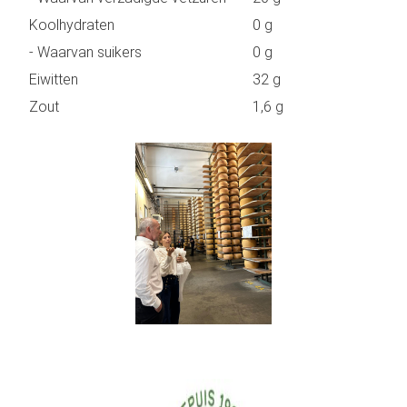
Koolhydraten
0 g
- Waarvan suikers
0 g
Eiwitten
32 g
Zout
1,6 g