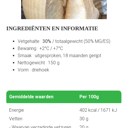
INGREDIËNTEN EN INFORMATIE
Vetgehalte :
30%
/ totaalgewicht (50% MG/ES)
Bewaring : +2°C / +7°C
Smaak : uitgesproken, 18 maanden gerijpt
Nettogewicht : 150 g
Vorm : driehoek
Gemiddelde waarden
Per 100g
Energie
402 kcal / 1671 kJ
Vetten
30 g
- Waarvan verzadigde vetzuren
20 g